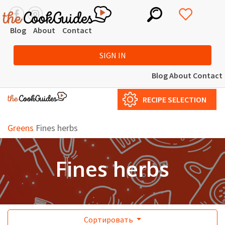
Blog
About
Contact
SIGN IN
Blog
About
Contact
RECIPE SELECTION
Greens
Fines herbs
Fines herbs
Сортировать