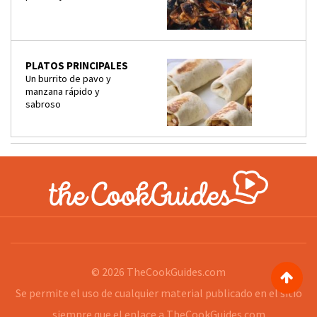
PLATOS PRINCIPALES
Un burrito de pavo y
manzana rápido y
sabroso
© 2026
TheCookGuides.com
Se permite el uso de cualquier material publicado en el sitio
siempre que el enlace a
TheCookGuides.com