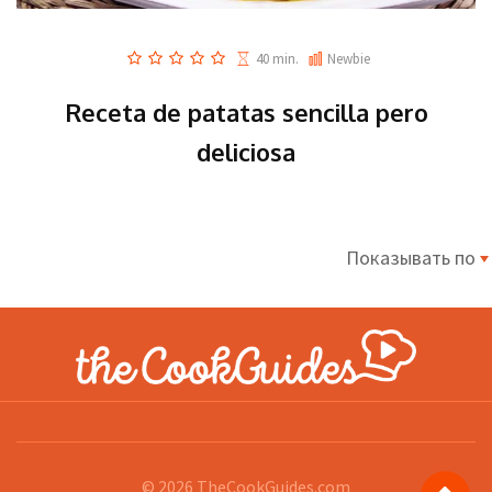
40 min.
Newbie
Receta de patatas sencilla pero
deliciosa
Показывать по
© 2026
TheCookGuides.com